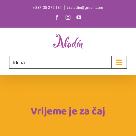
Skip
+387 35 275 134
|
tzaladin@gmail.com
to
Facebook
Instagram
YouTube
content
Idi na...
Vrijeme je za čaj