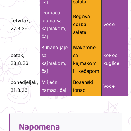
čaj
salata
Domaća
Begova
četvrtak,
lepina sa
čorba,
Voće
27.8.26
kajmakom,
salata
čaj
Kuhano jaje
Makarone
petak,
sa
sa
Kokos
28.8.26
kajmakom,
kajmakom
kuglice
čaj
ili kečapom
ponedjeljak,
Mliječni
Bosanski
Voće
31.8.26
namaz, čaj
lonac
Napomena