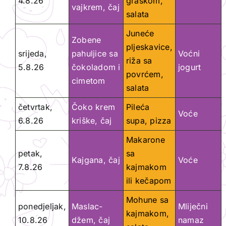
4.8.26
graškom,
vajkrem, čaj
salata
Juneće
Zobene
pljeskavice,
srijeda,
pahuljice sa
Voćni
riža sa
5.8.26
čokoladom i
jogurt
povrćem,
cimetom
salata
četvrtak,
Čoko krem
Pileća
Voće
6.8.26
kriške, čaj
supa, pizza
Makarone
petak,
sa
Kajgana, čaj
Voće
7.8.26
kajmakom
ili kečapom
Mohune sa
ponedjeljak,
Maslac-
Mliječni
kajmakom,
10.8.26
džem, čaj
namaz