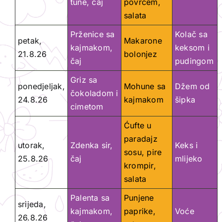
tune, čaj
povrćem,
salata
Prženice sa
Kolač sa
petak,
Makarone
kajmakom,
keksom i
21.8.26
bolonjez
čaj
pudingom
Griz sa
ponedjeljak,
Mohune sa
Džem od
čokoladom i
24.8.26
kajmakom
šipka
cimetom
Ćufte u
paradajz
utorak,
Zdenka sir,
Keks i
sosu, pire
25.8.26
čaj
mlijeko
krompir,
salata
Palenta sa
Punjene
srijeda,
kajmakom,
paprike,
Voće
26.8.26