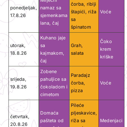
Mliječni
čorba, riblji
ponedjeljak,
namaz sa
štapići, riža
Voće
17.8.26
sjemenkama
sa
lana, čaj
špinatom
Kuhano jaje
Čoko
utorak,
sa
Grah,
krem
18.8.26
kajmakom,
salata
kriške
čaj
Zobene
Paradajz
srijeda,
pahuljice sa
čorba,
Voće
19.8.26
čokoladom i
pizza
cimetom
Pileće
Domaća
pljeskavice,
četvrtak,
pašteta od
riža sa
Medenjaci
20.8.26