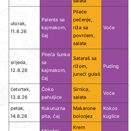
salata
Pileće
Palenta sa
pečenje,
utorak,
kajmakom,
riža sa
Voće
11.8.26
čaj
povrćem,
salata
Pileća šunka
Sataraš sa
srijeda,
sa
rižom,
Puding
12.8.26
kajmakom,
juneći gulaš
čaj
četvrtak,
Čoko
Sirnica,
Voće
13.8.26
pahuljice
salata
petak,
Kukuruzna
Makarone
Kokos
14.8.26
pita, čaj
bolonjez
kuglice
Krem