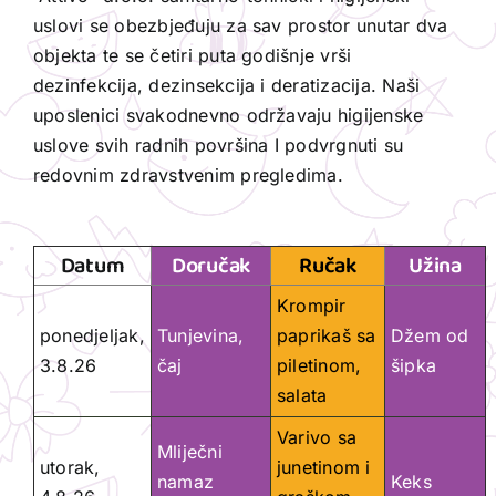
uslovi se obezbjeđuju za sav prostor unutar dva
objekta te se četiri puta godišnje vrši
dezinfekcija, dezinsekcija i deratizacija. Naši
uposlenici svakodnevno održavaju higijenske
uslove svih radnih površina I podvrgnuti su
redovnim zdravstvenim pregledima.
Datum
Doručak
Ručak
Užina
Krompir
ponedjeljak,
Tunjevina,
paprikaš sa
Džem od
3.8.26
čaj
piletinom,
šipka
salata
Varivo sa
Mliječni
utorak,
junetinom i
namaz
Keks