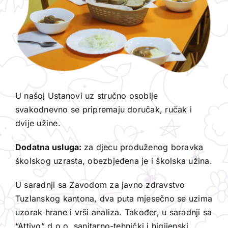
U našoj Ustanovi uz stručno osoblje
svakodnevno se pripremaju doručak, ručak i
dvije užine.
Dodatna usluga:
za djecu produženog boravka
školskog uzrasta, obezbjeđena je i školska užina.
U saradnji sa Zavodom za javno zdravstvo
Tuzlanskog kantona, dva puta mjesečno se uzima
uzorak hrane i vrši analiza. Također, u saradnji sa
“Attivo” d.o.o. sanitarno-tehnički i higijenski