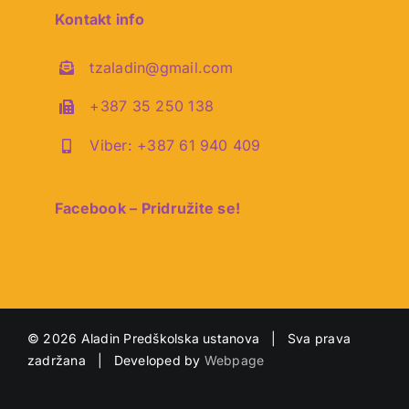
Kontakt info
tzaladin@gmail.com
+387 35 250 138
Viber: +387 61 940 409
Facebook – Pridružite se!
©
2026 Aladin Predškolska ustanova | Sva prava
zadržana | Developed by
Webpage