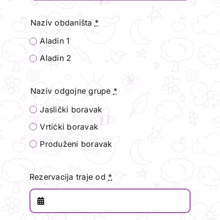
Naziv obdaništa
*
Aladin 1
Aladin 2
Naziv odgojne grupe
*
Jaslički boravak
Vrtićki boravak
Produženi boravak
Rezervacija traje od
*