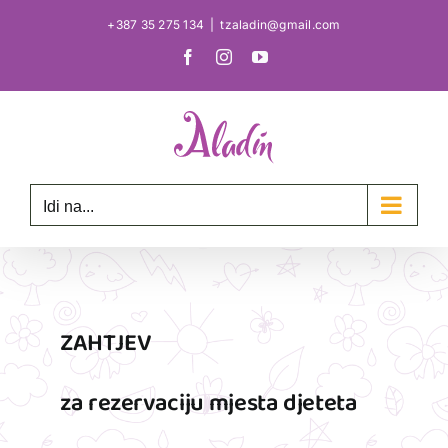
Skip
+387 35 275 134
|
tzaladin@gmail.com
to
Facebook
Instagram
YouTube
content
Idi na...
ZAHTJEV
za rezervaciju mjesta djeteta